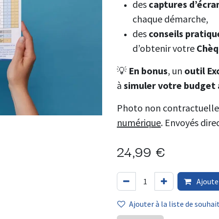
des
captures d’écr
chaque démarche,
des
conseils pratiqu
d’obtenir votre
Chèqu
💡
En bonus
, un
outil Ex
à
simuler votre budge
Photo non contractuelle.
numérique
. Envoyés dir
24,99
€
Ajoute
Ajouter à la liste de souhai