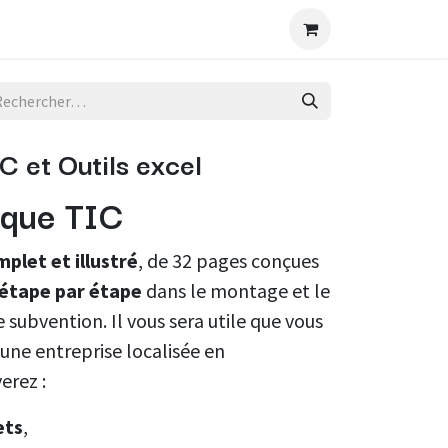
és
Contactez-nous
 et Outils excel
èque TIC
plet et illustré
, de 32 pages conçues
étape par étape
dans le montage et le
 subvention. Il vous sera utile que vous
une entreprise localisée en
erez :
ets
,