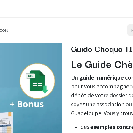
Financements publics : les clés !
Nos formations
Actualit
xcel
Guide Chèque TIC
Le Guide Ch
Un
guide numérique com
pour vous accompagner
dépôt de votre dossier de
soyez une association ou 
Guadeloupe. Vous y trouv
des
exemples concr