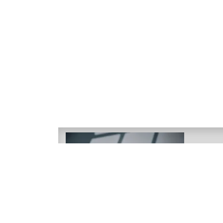
Clau
Directr
Ingénie
Ingéni
AGRODy