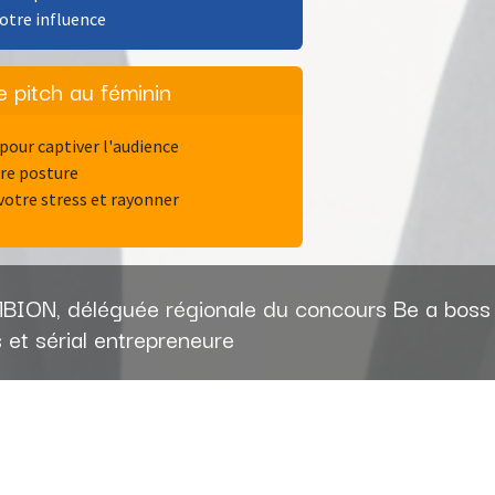
otre influence
e pitch au féminin
pour captiver l'audience
re posture
otre stress et rayonner
BION, déléguée régionale du concours Be a boss
et sérial entrepreneure