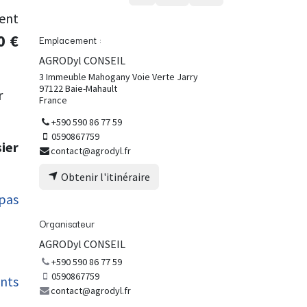
ent
0 €
Emplacement :
AGRODyl CONSEIL
3 Immeuble Mahogany Voie Verte Jarry
97122 Baie-Mahault
r
France
+590 590 86 77 59
0590867759
ier
contact@agrodyl.fr
Obtenir l'itinéraire
pas
Organisateur
AGRODyl CONSEIL
+590 590 86 77 59
0590867759
ents
contact@agrodyl.fr